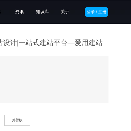
格
资讯
知识库
关于
登录 / 注册
站设计|一站式建站平台—爱用建站
外贸版