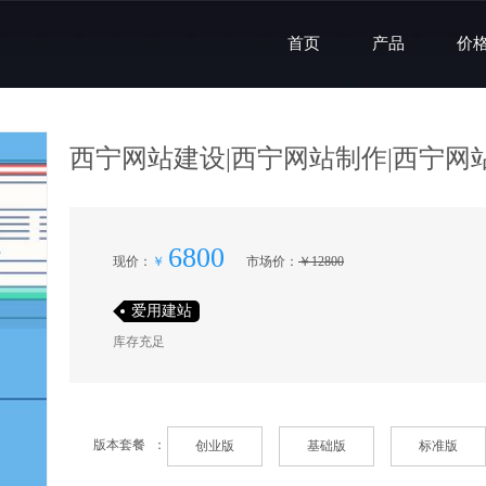
首页
产品
价
西宁网站建设|西宁网站制作|西宁网
6800
现价
：
￥
市场价
：
￥
12800
爱用建站
库存充足
版本套餐
：
创业版
基础版
标准版