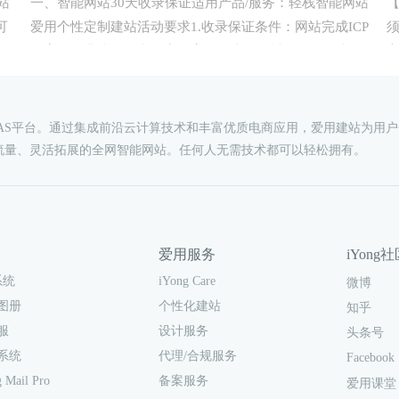
站
一、智能网站30天收录保证适用产品/服务：轻栈智能网站
【
可
爱用个性定制建站活动要求1.收录保证条件：网站完成ICP
底
备案（免费赠送）和公安备案的用户，且域名无不正常记
录，网站内容遵循国家法律法规等相关要求。
AAS平台。通过集成前沿云计算技术和丰富优质电商应用，爱用建站为用
流量、灵活拓展的全网智能网站。任何人无需技术都可以轻松拥有。
爱用服务
iYong
iYong Care
系统
微博
个性化建站
图册
知乎
设计服务
服
头条号
代理/合规服务
系统
Facebook
备案服务
 Mail Pro
爱用课堂