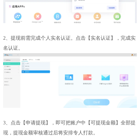
2、提现前需完成个人实名认证。点击【实名认证】，完成实
名认证。
3、点击【申请提现】，即可把账户中【可提现金额】全部提
现，提现金额审核通过后将安排专人打款。