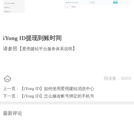
iYong ID提现到账时间
请参照【
】
爱用建站平台服务体系说明
阅读量：
36919
上一页：
【iYong ID】如何使用爱用建站消息中心
下一页：
【iYong ID】怎么修改帐号绑定的手机号
最新评论