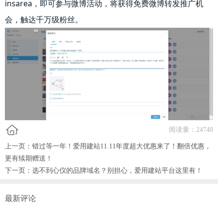
insarea，即可
参与微博活动，将获得免费微博转发推广机
会，触达千万级粉丝。
阅读量：
24748
上一页：
错过等一年！爱用建站11.11年度超大优惠来了！翻倍优惠，
更有续期赠送！
下一页：
选不到心仪的品牌域名？别担心，爱用建站平台这里有！
最新评论