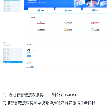
2、通过智慧链接发微博，并@轻栈insarea
使用智慧链接或博客系统微博推送功能发微博并
@轻栈