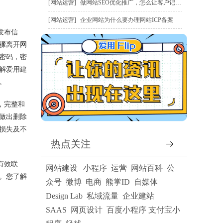
网站运营
做网站SEO优化推广，怎么让客户记住我？
网站运营
企业网站为什么要办理网站ICP备案
发布信
骤离开网
密码，密
解爱用建
。
，完整和
做出删除
损失及不
热点关注
有效联
网站建设
小程序
运营
网站百科
公
。您了解
众号
微博
电商
熊掌ID
自媒体
Design Lab
私域流量
企业建站
SAAS
网页设计
百度小程序
支付宝小