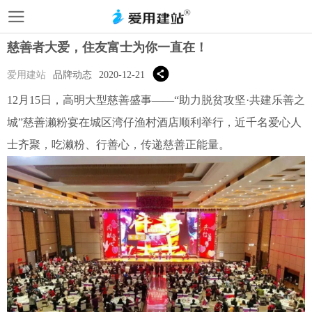
慈善者大爱，住友富士为你一直在！
爱用建站
品牌动态
2020-12-21
12月15日，高明大型慈善盛事——“助力脱贫攻坚·共建乐善之
城”慈善濑粉宴在城区湾仔渔村酒店顺利举行，近千名爱心人
士齐聚，吃濑粉、行善心，传递慈善正能量。