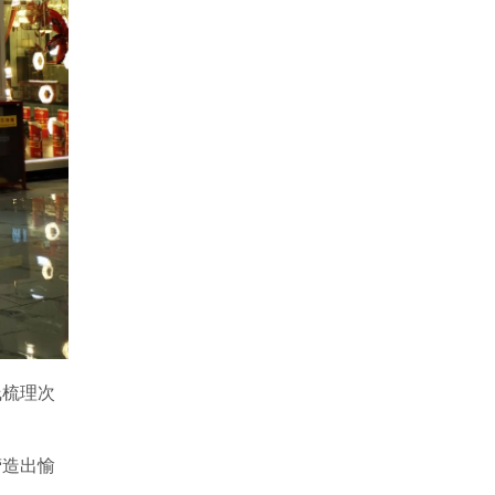
线梳理次
营造出愉