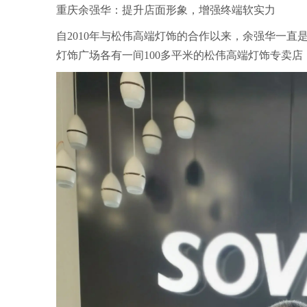
重庆余强华：提升店面形象，增强终端软实力
自2010年与松伟高端灯饰的合作以来，余强华一
灯饰广场各有一间100多平米的松伟高端灯饰专卖店