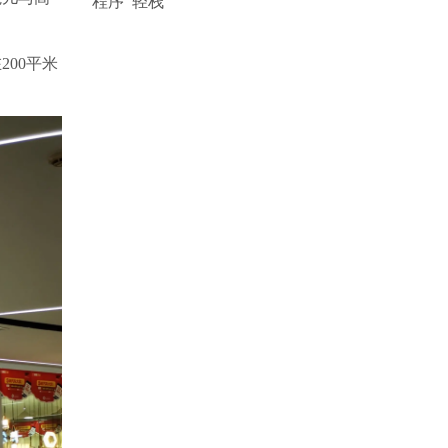
程序
轻栈
00平米