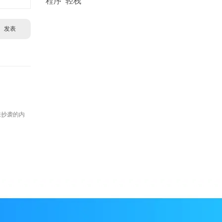
程序
轻栈
发表
嫌抄袭的内